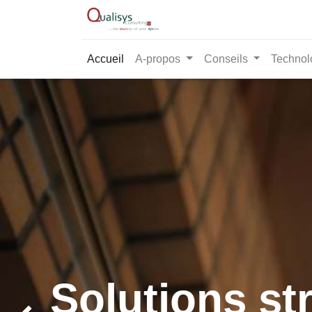
Accueil
A-propos
Conseils
Technol
Solutions st