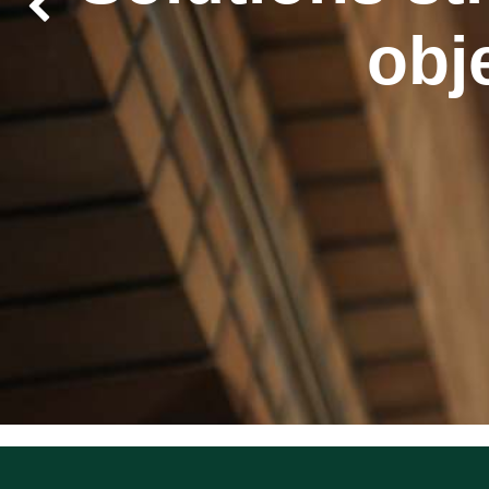
Précédent
obj
À-propos
Liens Utiles
Accueil
Leader Africain en tr
À-propos
(Sénégal),
Qualisys
Conseils
d’expertise. Nous ac
Technologies
secteurs dans leur tran
Formations
approfondie et des re
E-learning
Forum
Contactez-nous
-nous
Présence Internation
Implanté dans
7 pa
Cameroun, Togo, Gh
Qualisys allie connai