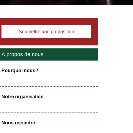
Soumettre une proposition
À propos de nous
estez connecté(e)(s)
Pourquoi nous?
Contactez-nous
contact@qualisysconsulting.com
+2213386755775
Notre organisation
Nous rejoindre