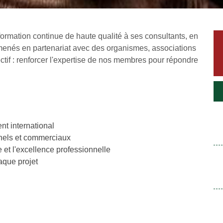
formation continue de haute qualité à ses consultants, en
menés en partenariat avec des organismes, associations
ectif : renforcer l'expertise de nos membres pour répondre
ansformation numérique, fondé en 2009 à Dakar
R
 Consulting
dispose de plus de
16 ans
compagnons des organisations de divers
sition digitale, en offrant une expertise
t international
ssources polyvalentes pour assurer leur succès.
nnels et commerciaux
et l'excellence professionnelle
aque projet
ale
ys africains
(Sénégal, Nigeria, Côte d’Ivoire,
ana, Maurice) et aux
États-Unis
(Atlanta),
ssance locale et vision globale pour offrir des