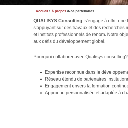
Accueil
/
À propos
/Nos partenaires
QUALISYS Consulting
s'engage à offrir une 
s'appuyant sur des travaux et des recherches 
et instituts professionnels de renom. Notre obj
À-propos
Liens Utiles
aux défis du développement global.
Accueil
Leader Africain en tr
Pourquoi collaborer avec Qualisys consulting?
À-propos
(Sénégal),
Qualisys
Conseils
d’expertise. Nous ac
Technologies
secteurs dans leur tran
Expertise reconnue dans le développemen
Formations
approfondie et des re
Réseau étendu de partenaires institutio
E-learning
Engagement envers la formation continue 
Forum
Approche personnalisée et adaptée à ch
Contactez-nous
-nous
Présence Internation
Implanté dans
7 pa
Cameroun, Togo, Gh
Qualisys allie connai