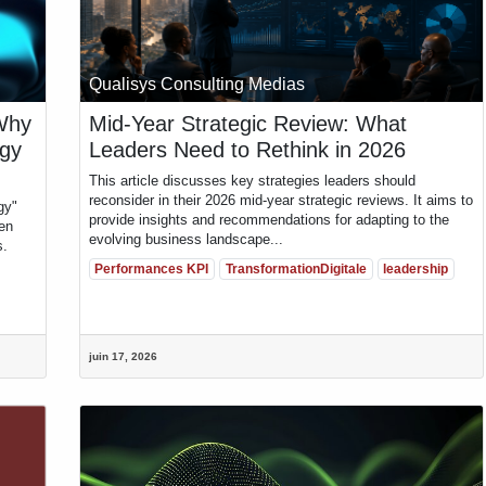
Qualisys Consulting Medias
Why
Mid-Year Strategic Review: What
egy
Leaders Need to Rethink in 2026
This article discusses key strategies leaders should
ansformation numérique, fondé en 2009 à Dakar
reconsider in their 2026 mid-year strategic reviews. It aims to
gy"
R
provide insights and recommendations for adapting to the
 Consulting
dispose de plus de
16 ans
hen
evolving business landscape...
compagnons des organisations de divers
s.
sition digitale, en offrant une expertise
Performances KPI
TransformationDigitale
leadership
ssources polyvalentes pour assurer leur succès.
juin 17, 2026
ale
ys africains
(Sénégal, Nigeria, Côte d’Ivoire,
ana, Maurice) et aux
États-Unis
(Atlanta),
ssance locale et vision globale pour offrir des