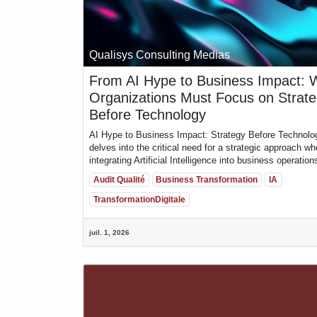
Qualisys Consulting Medias
From AI Hype to Business Impact: 
Organizations Must Focus on Strat
À-propos
Liens Utiles
Before Technology
Accueil
Leader Africain en tr
AI Hype to Business Impact: Strategy Before Technolo
À-propos
(Sénégal),
Qualisys
delves into the critical need for a strategic approach w
Conseils
d’expertise. Nous ac
integrating Artificial Intelligence into business operation
Technologies
secteurs dans leur tran
Audit Qualité
Business Transformation
IA
Formations
approfondie et des re
TransformationDigitale
E-learning
Forum
Contactez-nous
-nous
juil. 1, 2026
Présence Internation
Implanté dans
7 pa
Cameroun, Togo, Gh
Qualisys allie connai