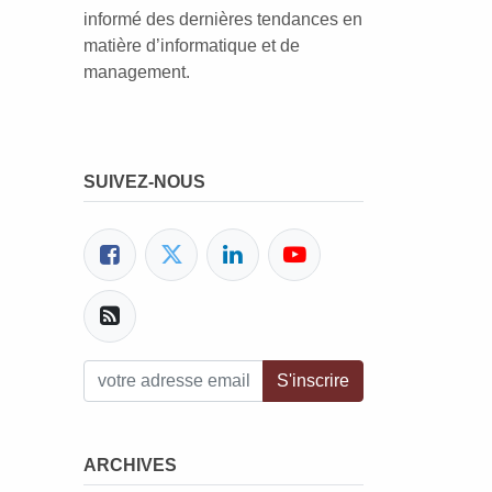
informé des dernières tendances en
matière d’informatique et de
management.
SUIVEZ-NOUS
estez connecté(e)(s)
Contactez-nous
contact@qualisysconsulting.com
+2213386755775
S'inscrire
ARCHIVES