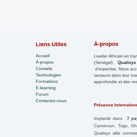
À-propos
Liens Utiles
Accueil
Leader Africain en tr
À-propos
(Sénégal),
Qualisys
Conseils
d’expertise. Nous ac
Technologies
secteurs dans leur tran
Formations
approfondie et des re
E-learning
Forum
Contactez-nous
-nous
Présence Internation
Implanté dans
7 pa
Cameroun, Togo, Gh
Qualisys allie connai