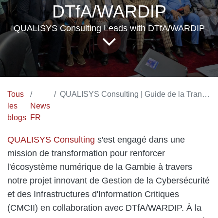
DTfA/WARDIP
QUALISYS Consulting Leads with DTfA/WARDIP
Tous
QUALISYS Consulting | Guide de la Transformation Cybersécuritaire du CMCII en Afrique de l'Ouest avec DTfA/WARDIP
les
News
blogs
FR
QUALISYS Consulting
s'est engagé dans une
mission de transformation pour renforcer
l'écosystème numérique de la Gambie à travers
notre projet innovant de
Gestion de la Cybersécurité
et des Infrastructures d'Information Critiques
(CMCII)
en collaboration avec DTfA/WARDIP. À la