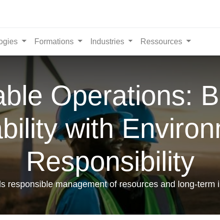
ogies
Formations
Industries
Ressources
able Operations: B
ability with Enviro
Responsibility
s responsible management of resources and long-term 