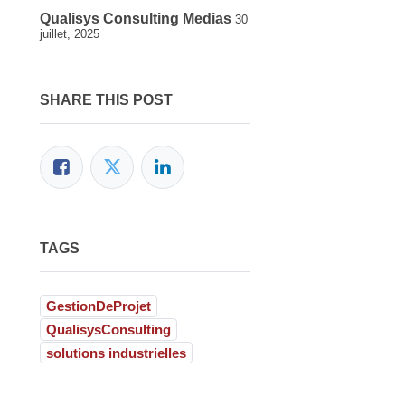
Qualisys Consulting Medias
30
juillet, 2025
SHARE THIS POST
estez connecté(e)(s)
Contactez-nous
TAGS
contact@qualisysconsulting.com
+2213386755775
GestionDeProjet
QualisysConsulting
solutions industrielles