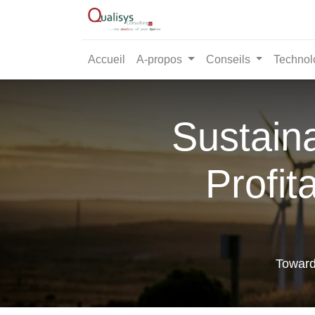
Accueil
A-propos
Conseils
Technol
Sustain
Profit
Toward