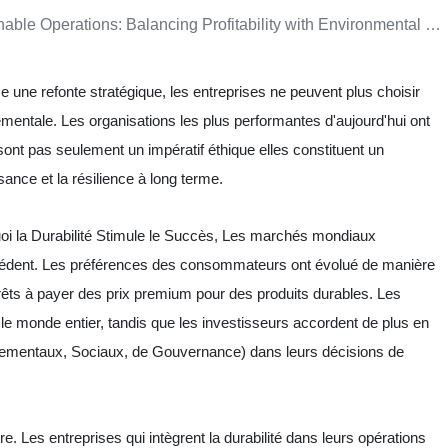
ble Operations: Balancing Profitability with Environmental Responsibility
e une refonte stratégique, les entreprises ne peuvent plus choisir
nementale. Les organisations les plus performantes d'aujourd'hui ont
ont pas seulement un impératif éthique elles constituent un
sance et la résilience à long terme.
ansformation numérique, fondé en 2009 à Dakar
R
 Consulting
dispose de plus de
16 ans
compagnons des organisations de divers
oi la Durabilité Stimule le Succès, Les marchés mondiaux
sition digitale, en offrant une expertise
cédent. Les préférences des consommateurs ont évolué de manière
ssources polyvalentes pour assurer leur succès.
rêts à payer des prix premium pour des produits durables. Les
le monde entier, tandis que les investisseurs accordent de plus en
ale
onnementaux, Sociaux, de Gouvernance) dans leurs décisions de
ys africains
(Sénégal, Nigeria, Côte d’Ivoire,
ana, Maurice) et aux
États-Unis
(Atlanta),
ssance locale et vision globale pour offrir des
ère. Les entreprises qui intègrent la durabilité dans leurs opérations