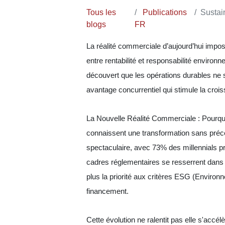
Tous les
Publications
Sustaina
blogs
FR
La réalité commerciale d’aujourd’hui impos
entre rentabilité et responsabilité environ
À-propos
Liens Utiles
découvert que les opérations durables ne s
avantage concurrentiel qui stimule la crois
Accueil
Leader Africain en tr
À-propos
(Sénégal),
Qualisys
Conseils
d’expertise. Nous ac
La Nouvelle Réalité Commerciale : Pourqu
Technologies
secteurs dans leur tran
connaissent une transformation sans pré
Formations
approfondie et des re
E-learning
spectaculaire, avec 73% des millennials p
Forum
cadres réglementaires se resserrent dans 
Contactez-nous
-nous
Présence Internation
plus la priorité aux critères ESG (Envir
financement.
Implanté dans
7 pa
Cameroun, Togo, Gh
Qualisys allie connai
Cette évolution ne ralentit pas elle s'accél